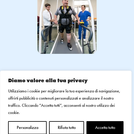
La forza è nei valori che
Diamo valore alla tua privacy
ci guidano
Utilizziamo i cookie per migliorare la tua esperienza di navigazione,
offrirti pubblicità o contenuti personalizzati e analizzare il nostro
traffico. Cliccando “Accetta tutti”, acconsenti al nostro utilizzo dei
cookie.
Personalizzazione totale
Ogni piano riabilitativo nasce dall’ascolto profondo
Personalizza
Rifiuta tutto
Accetta tutto
della persona, dei suoi bisogni, delle sue aspirazioni.