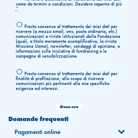
come da termini e condizioni.
Desidero saperne di più
*
Presto consenso al trattamento dei miei dati per
ricevere (a mezzo email, sms, posta ordinaria, etc.)
comunicazioni e riviste istituzionali della Fondazione
(quali, a titolo meramente esemplificativo, la rivista
Missione Uomo), newsletter, sondaggi di opinione, e
informazioni sulle iniziative di fundraising e le
campagne di sensibilizzazione.
Presto consenso al trattamento dei miei dati per
finalità di profilazione, allo scopo di ricevere
comunicazioni più pertinenti alle mie specifiche
esigenze ed interessi.
Dona ora
Domande frequenti
Pagamenti online