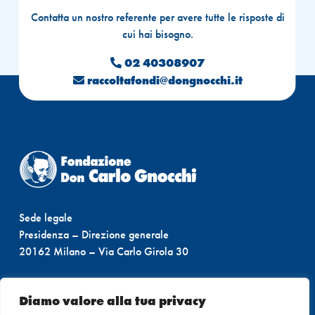
Contatta un nostro referente per avere tutte le risposte di
cui hai bisogno.
02 40308907

raccoltafondi@dongnocchi.it

Sede legale
Presidenza – Direzione generale
20162 Milano – Via Carlo Girola 30
Partita IVA 12520870150
Diamo valore alla tua privacy
Codice Fiscale 04793650583